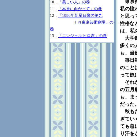
東京都
10．
「美しい人」の巻
私の憧
11．
「本番に向かって」の巻
12．
「1990年新星日響の第九
と思っ
ＩＮ東京芸術劇場」の
性格な
卷
は、私
13．
「エンジェル ヒロ君」の卷
大学四
多くの
も、当
毎日毎
のこと
って奴
それが
の五月
も、ま
だった
秋もだ
ぎてい
ても急
り汗を