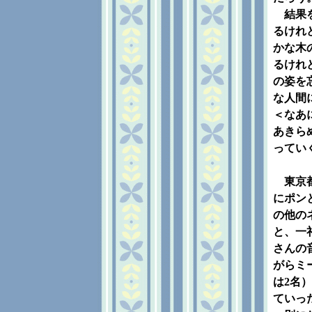
結果を
るけれ
かな木
るけれど
の姿を
な人間
＜なあ
あきら
ってい
東京都
にポン
の他の
と、一
さんの
がらミ
は2名
ていっ