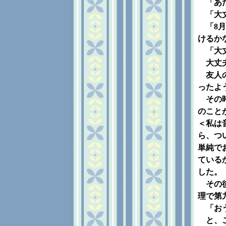
「あた
「大丈
「8月
けるか
「大丈
大丈夫
友人の
ったよ
その時
のこと
＜私は
ら、つ
単純で
ている
した。
その後
理で第
「おう
と、こ