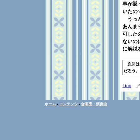
事が返
いたの
うっと
あんま
可した
ないの
に解説
次回は
だろう。
↑top
／
ホーム
-
コンテンツ
-
合唱団・演奏曲