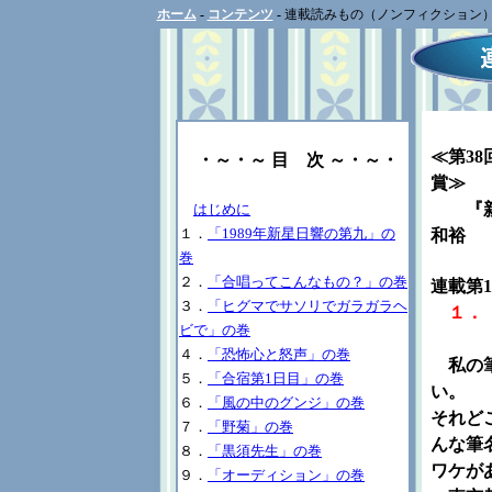
ホーム
-
コンテンツ
-
連載読みもの（ノンフィクション
≪第3
・～・～ 目 次 ～・～・
賞≫
『新星
はじめに
１．
「1989年新星日響の第九」の
和裕
巻
２．
「合唱ってこんなもの？」の巻
連載第1
３．
「ヒグマでサソリでガラガラヘ
１．
ビで」の巻
４．
「恐怖心と怒声」の巻
私の筆
５．
「合宿第1日目」の巻
い。
６．
「風の中のグンジ」の巻
それど
７．
「野菊」の巻
んな筆
８．
「黒須先生」の巻
ワケが
９．
「オーディション」の巻