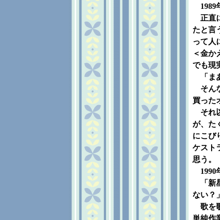
198
正直に
たと言
って人
＜金か
でも現
「まあ
そんな
買った
それ以
が、た
にこび
ケスト
思う。
199
「新星
ない？
歌を歌
単純作