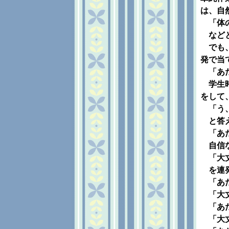
は、自
「体の
などと
でも、
発で当
「あた
学生時
をして
「う、
と答え
「あた
自信な
「大丈
を連発
「あた
「大丈
「あた
「大丈