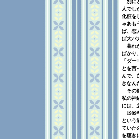
別にど
人でし
化粧を
ゃあも
ば、恋
ば大バ
暮れか
ばかり
「ダー
とを言
んで、
きなん
その後
私の神
には、
198
という
ていた
を聴き