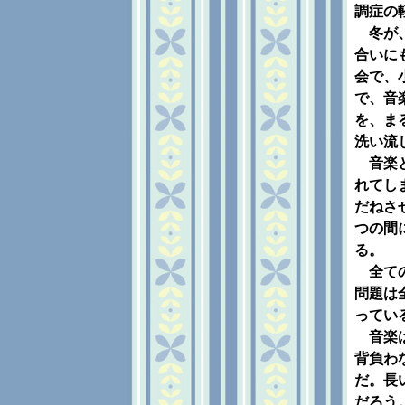
調症の
冬が、
合いに
会で、
で、音
を、ま
洗い流
音楽と
れてし
だねさ
つの間
る。
全ての
問題は
ってい
音楽は
背負わ
だ。長
だろう